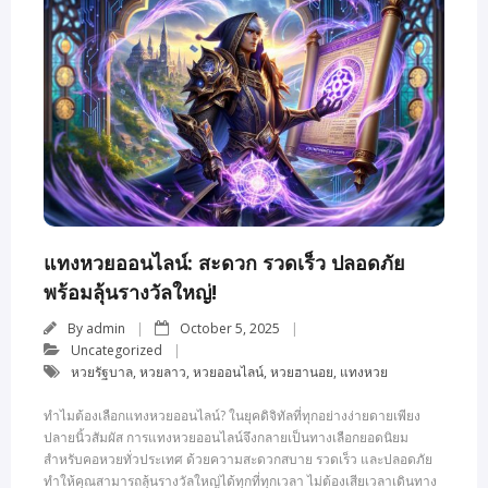
แทงหวยออนไลน์: สะดวก รวดเร็ว ปลอดภัย
พร้อมลุ้นรางวัลใหญ่!
By
admin
October 5, 2025
Uncategorized
หวยรัฐบาล
,
หวยลาว
,
หวยออนไลน์
,
หวยฮานอย
,
แทงหวย
ทำไมต้องเลือกแทงหวยออนไลน์? ในยุคดิจิทัลที่ทุกอย่างง่ายดายเพียง
ปลายนิ้วสัมผัส การแทงหวยออนไลน์จึงกลายเป็นทางเลือกยอดนิยม
สำหรับคอหวยทั่วประเทศ ด้วยความสะดวกสบาย รวดเร็ว และปลอดภัย
ทำให้คุณสามารถลุ้นรางวัลใหญ่ได้ทุกที่ทุกเวลา ไม่ต้องเสียเวลาเดินทาง