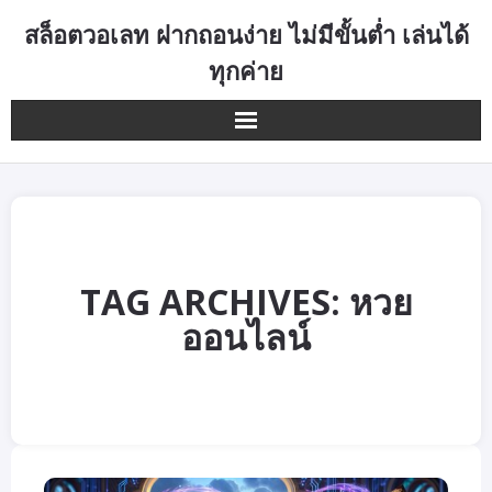
Skip
สล็อตวอเลท ฝากถอนง่าย ไม่มีขั้นต่ำ เล่นได้
to
content
ทุกค่าย
TAG ARCHIVES: หวย
ออนไลน์